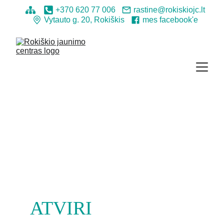
+370 620 77 006
rastine@rokiskiojc.lt
Vytauto g. 20, Rokiškis
mes facebook'e
ATVIRI 