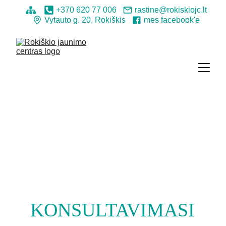
+370 620 77 006
rastine@rokiskiojc.lt
Vytauto g. 20, Rokiškis
mes facebook'e
KONSULTAVIMASI