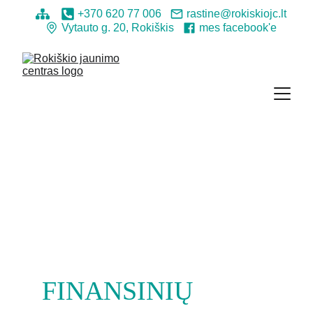
+370 620 77 006
rastine@rokiskiojc.lt
Vytauto g. 20, Rokiškis
mes facebook'e
FINANSINIŲ 