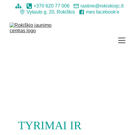
+370 620 77 006
rastine@rokiskiojc.lt
Vytauto g. 20, Rokiškis
mes facebook'e
TYRIMAI IR 