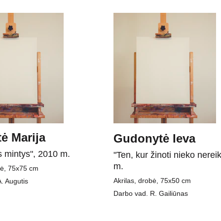
tė Marija
Gudonytė Ieva
 mintys", 2010 m.
"Ten, kur žinoti nieko nerei
m.
bė, 75x75 cm
Akrilas, drobė, 75x50 cm
. Augutis
Darbo vad. R. Gailiūnas