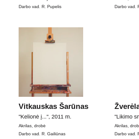
Darbo vad. R. Pupelis
Darbo vad. R
Vitkauskas Šarūnas
Žverėl
"Kelionė į...", 2011 m.
"Likimo s
Akrilas, drobė
Akrilas, dro
Darbo vad. R. Gailiūnas
Darbo vad. R