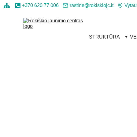
+370 620 77 006
rastine@rokiskiojc.lt
Vytau
STRUKTŪRA
VE