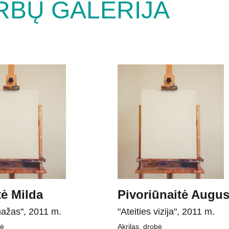
RBŲ GALERIJA
ė Milda
Pivoriūnaitė Augus
mažas", 2011 m.
"Ateities vizija", 2011 m.
bė
Akrilas, drobė