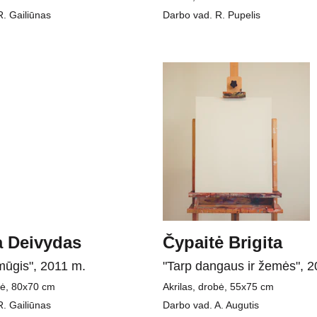
. Gailiūnas
Darbo vad. R. Pupelis
a Deivydas
Čypaitė Brigita
mūgis", 2011 m.
"Tarp dangaus ir žemės", 
bė, 80x70 cm
Akrilas, drobė, 55x75 cm
. Gailiūnas
Darbo vad. A. Augutis