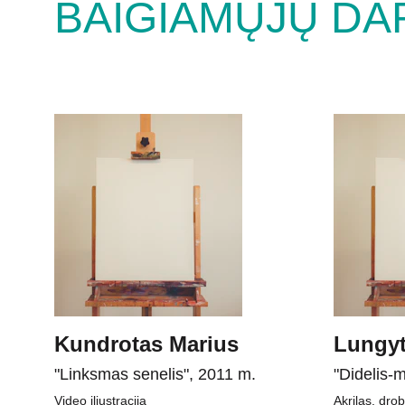
BAIGIAMŲJŲ DA
Kundrotas Marius
Lungyt
"Linksmas senelis", 2011 m.
"Didelis-
Video iliustracija
Akrilas, dro