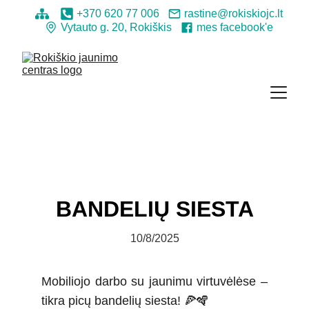
+370 620 77 006
rastine@rokiskiojc.lt
Vytauto g. 20, Rokiškis
mes facebook'e
BANDELIŲ SIESTA
10/8/2025
Mobiliojo darbo su jaunimu virtuvėlėse –
tikra picų bandelių siesta! 🍕🪇