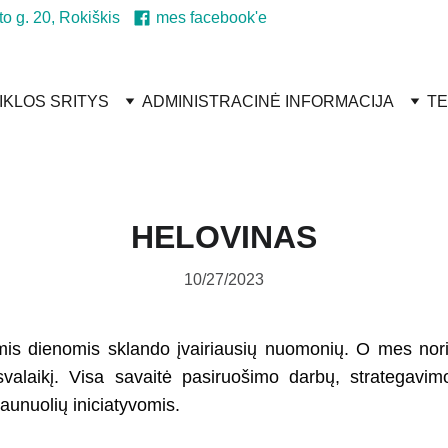
to g. 20, Rokiškis
mes facebook'e
IKLOS SRITYS
ADMINISTRACINĖ INFORMACIJA
TE
HELOVINAS
10/27/2023
omis dienomis sklando įvairiausių nuomonių. O mes nor
isvalaikį. Visa savaitė pasiruošimo darbų, strategavimo
aunuolių iniciatyvomis.