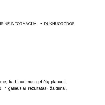
ISINĖ INFORMACIJA
DUK
NUORODOS
ime, kad jaunimas gebėtų planuoti,
 ir galiausiai rezultatas- žaidimai,