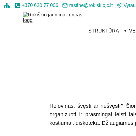
+370 620 77 006
rastine@rokiskiojc.lt
Vytau
STRUKTŪRA
VE
Helovinas: švęsti ar nešvęsti? Ši
organizuoti ir prasmingai leisti la
kostiumai, diskoteka. Džiaugiamės j