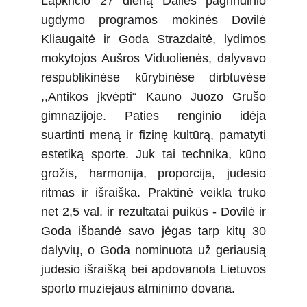
Lapkričio 27 dieną Dailės pagrindinio
ugdymo programos mokinės Dovilė
Kliaugaitė ir Goda Strazdaitė, lydimos
mokytojos Aušros Viduolienės, dalyvavo
respublikinėse kūrybinėse dirbtuvėse
,,Antikos įkvėpti“ Kauno Juozo Grušo
gimnazijoje. Paties renginio idėja
suartinti meną ir fizinę kultūrą, pamatyti
estetiką sporte. Juk tai technika, kūno
grožis, harmonija, proporcija, judesio
ritmas ir išraiška. Praktinė veikla truko
net 2,5 val. ir rezultatai puikūs - Dovilė ir
Goda išbandė savo jėgas tarp kitų 30
dalyvių, o Goda nominuota už geriausią
judesio išraišką bei apdovanota Lietuvos
sporto muziejaus atminimo dovana.