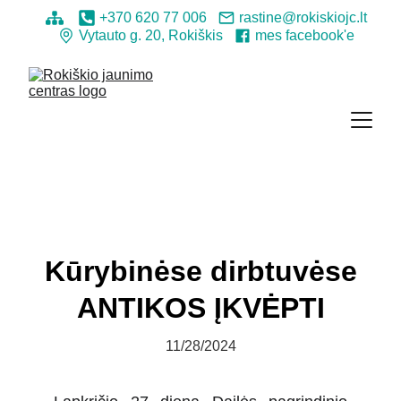
+370 620 77 006
rastine@rokiskiojc.lt
Vytauto g. 20, Rokiškis
mes facebook'e
Kūrybinėse dirbtuvėse
ANTIKOS ĮKVĖPTI
11/28/2024