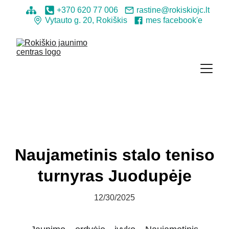
+370 620 77 006
rastine@rokiskiojc.lt
Vytauto g. 20, Rokiškis
mes facebook'e
Naujametinis stalo teniso
turnyras Juodupėje
12/30/2025