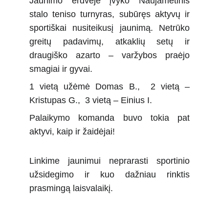
Jaunimo erdvėje įvyko Naujametinis
stalo teniso turnyras, subūręs aktyvų ir
sportiškai nusiteikusį jaunimą. Netrūko
greitų padavimų, atkaklių setų ir
draugiško azarto – varžybos praėjo
smagiai ir gyvai.
1 vietą užėmė Domas B., 2 vietą –
Kristupas G., 3 vietą – Einius I.
Palaikymo komanda buvo tokia pat
aktyvi, kaip ir žaidėjai!
Linkime jaunimui neprarasti sportinio
užsidegimo ir kuo dažniau rinktis
prasmingą laisvalaikį.