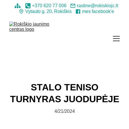
+370 620 77 006
rastine@rokiskiojc.lt
Vytauto g. 20, Rokiškis
mes facebook'e
STALO TENISO
TURNYRAS JUODUPĖJE
4/21/2024