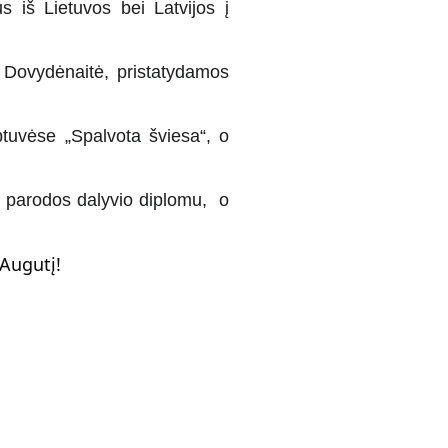
 iš Lietuvos bei Latvijos į
 Dovydėnaitė, pristatydamos
btuvėse „Spalvota šviesa“, o
a parodos dalyvio diplomu, o
Augutį!