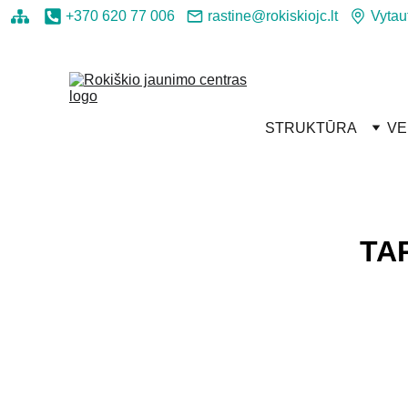
+370 620 77 006
rastine@rokiskiojc.lt
Vytau
STRUKTŪRA
VE
TA