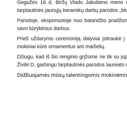
Gegužės 16 d. Biržų Vlado Jakubėno meno moky
tarptautinės jaunųjų keramikų darbų parodos „Mol
Parodoje, eksponuotoje nuo balandžio pradžios
savo kūrybinius darbus.
Prieš uždarymo ceremoniją dalyviai įsitraukė į
mokiniai kūrė ornamentus ant maišelių.
Džiugu, kad iš šio renginio grįžome ne tik su į
Živilė D. garbingu tarptautinės parodos laureato
Didžiuojamės mūsų talentingomis mokinėmis i