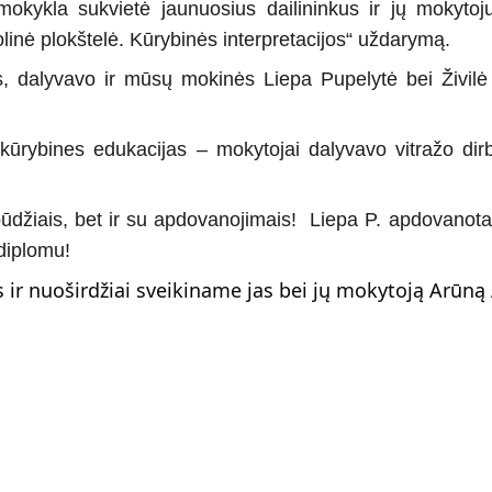
kla sukvietė jaunuosius dailininkus ir jų mokytojus
inė plokštelė. Kūrybinės interpretacijos“ uždarymą.
, dalyvavo ir mūsų mokinės Liepa Pupelytė bei Živilė
 kūrybines edukacijas – mokytojai dalyvavo vitražo dir
spūdžiais, bet ir su apdovanojimais! Liepa P. apdovanot
 diplomu!
r nuoširdžiai sveikiname jas bei jų mokytoją Arūną 