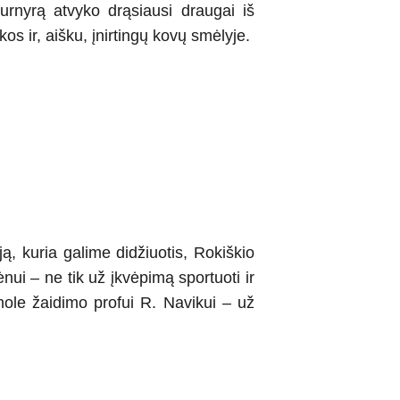
urnyrą atvyko drąsiausi draugai iš
s ir, aišku, įnirtingų kovų smėlyje.
, kuria galime didžiuotis, Rokiškio
ui – ne tik už įkvėpimą sportuoti ir
nhole žaidimo profui R. Navikui – už