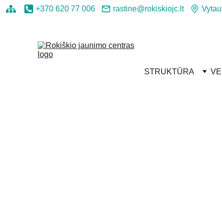
+370 620 77 006
rastine@rokiskiojc.lt
Vytau
STRUKTŪRA
VE