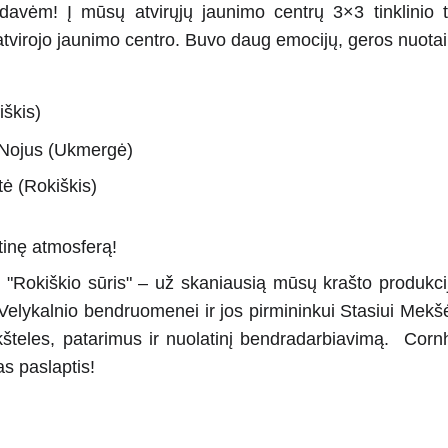
davėm! Į mūsų atvirųjų jaunimo centrų 3×3 tinklinio t
atvirojo jaunimo centro. Buvo daug emocijų, geros nuotaiko
iškis)
, Nojus (Ukmergė)
tė (Rokiškis)
ntinę atmosferą!
okiškio sūris" – už skaniausią mūsų krašto produkciją
Velykalnio bendruomenei ir jos pirmininkui Stasiui Mekšėn
aikšteles, patarimus ir nuolatinį bendradarbiavimą. Cor
as paslaptis!