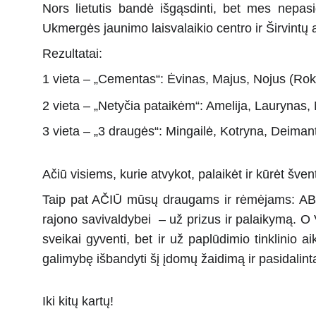
Nors lietutis bandė išgąsdinti, bet mes nepasi
Ukmergės jaunimo laisvalaikio centro ir Širvintų 
Rezultatai:
1 vieta – „Cementas“: Ėvinas, Majus, Nojus (Rok
2 vieta – „Netyčia pataikėm“: Amelija, Laurynas
3 vieta – „3 draugės“: Mingailė, Kotryna, Deiman
Ačiū visiems, kurie atvykot, palaikėt ir kūrėt šve
Taip pat AČIŪ mūsų draugams ir rėmėjams: AB "R
rajono savivaldybei
– už prizus ir palaikymą. O 
sveikai gyventi, bet ir už paplūdimio tinklinio 
galimybę išbandyti šį įdomų žaidimą ir pasidalint
Iki kitų kartų!