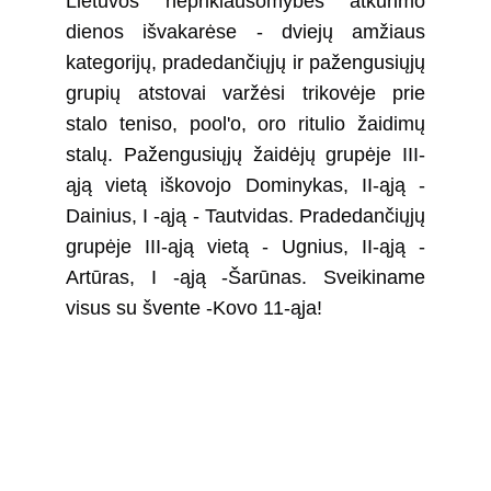
Lietuvos nepriklausomybės atkūrimo
dienos išvakarėse - dviejų amžiaus
kategorijų, pradedančiųjų ir pažengusiųjų
grupių atstovai varžėsi trikovėje prie
stalo teniso, pool'o, oro ritulio žaidimų
stalų. Pažengusiųjų žaidėjų grupėje III-
ąją vietą iškovojo Dominykas, II-ąją -
Dainius, I -ąją - Tautvidas. Pradedančiųjų
grupėje III-ąją vietą - Ugnius, II-ąją -
Artūras, I -ąją -Šarūnas. Sveikiname
visus su švente -Kovo 11-ąja!